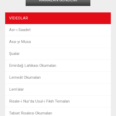
RAMAZAN GÜNDEMİ
VIDEOLAR
Asr-ı Saadet
Asa-yı Musa
Şualar
Emirdağ Lahikası Okumaları
Lemeât Okumaları
Lem'alar
Risale-i Nur'da Usul-i Fıkıh Temaları
Tabiat Risalesi Okumaları