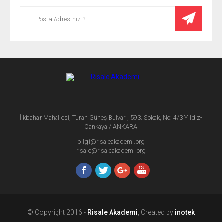
İlkbahar Mahallesi, Turan Güneş Bulvarı, 593. Sokak, No: 4/3 Yıldız-
Çankaya / ANKARA
bilgi@risaleakademi.org
risale@risaleakademi.org
© Copyright 2016 -
Risale Akademi
, Created by
inotek