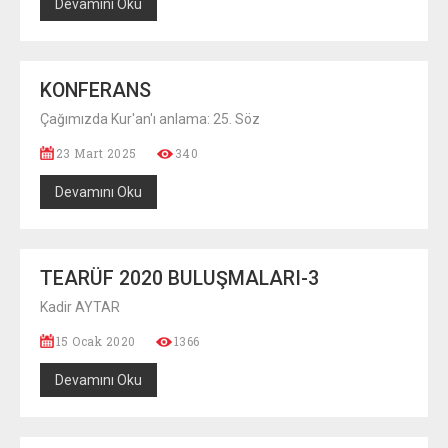
Devamını Oku
GÜNCEL
ETKINLIKLER
KONFERANS
Çağımızda Kur'an'ı anlama: 25. Söz
HUTBE-I ŞAMIYE MÜZAKERELERI
23 Mart 2025
340
MÜNAZARAT OKULU
Devamını Oku
TEARÜF 2020 BULUŞMALARI-3
Kadir AYTAR
15 Ocak 2020
1366
Devamını Oku