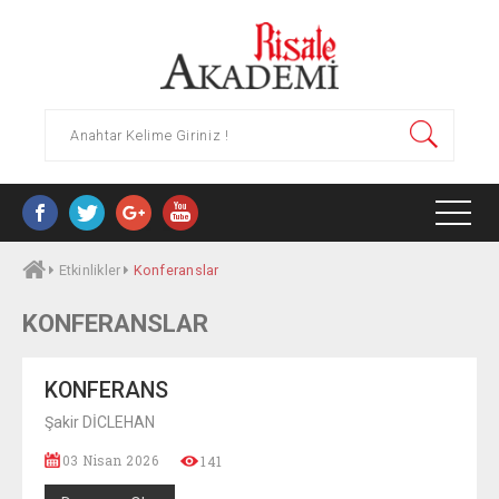
Etkinlikler
Konferanslar
HAKKIMIZDA
KONFERANSLAR
YAYINLAR
KONFERANS
ARAŞTIRMA MERKEZLERI
Şakir DİCLEHAN
03 Nisan 2026
141
SÜREKLI EĞITIM MERKEZI (RASEM)