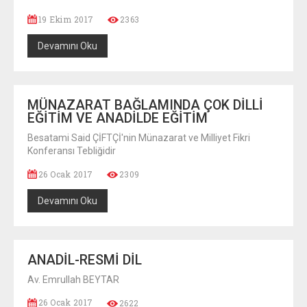
19 Ekim 2017
2363
Devamını Oku
MÜNAZARAT BAĞLAMINDA ÇOK DİLLİ
EĞİTİM VE ANADİLDE EĞİTİM
Besatami Said ÇİFTÇİ'nin Münazarat ve Milliyet Fikri
Konferansı Tebliğidir
26 Ocak 2017
2309
Devamını Oku
ANADİL-RESMİ DİL
Av. Emrullah BEYTAR
26 Ocak 2017
2622