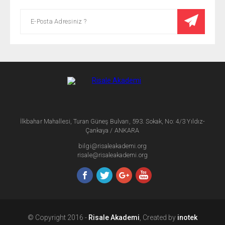
İlkbahar Mahallesi, Turan Güneş Bulvarı, 593. Sokak, No: 4/3 Yıldız-
Çankaya / ANKARA
bilgi@risaleakademi.org
risale@risaleakademi.org
© Copyright 2016 -
Risale Akademi
, Created by
inotek