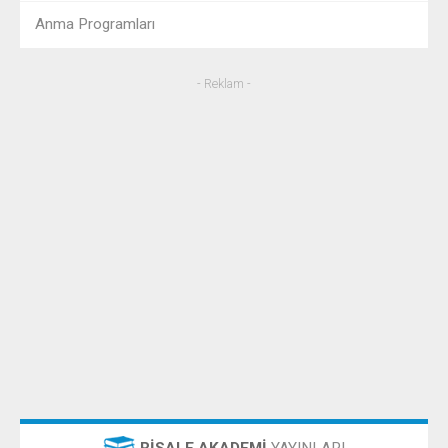
Anma Programları
- Reklam -
RİSALE AKADEMİ
YAYINLARI