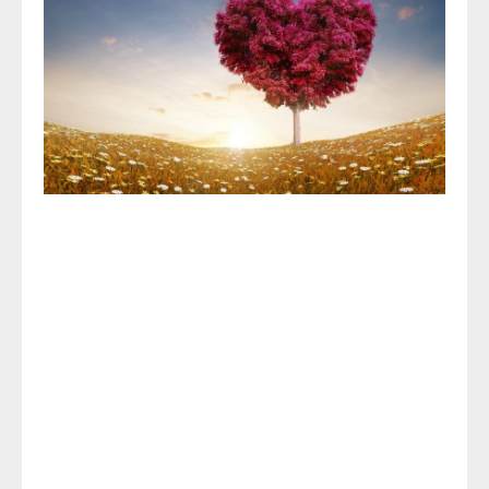
GÜNCEL
ETKINLIKLER
HUTBE-I ŞAMIYE MÜZAKERELERI
MÜNAZARAT OKULU