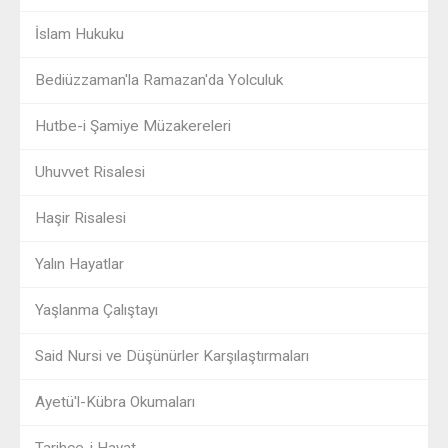
İslam Hukuku
Bediüzzaman'la Ramazan'da Yolculuk
Hutbe-i Şamiye Müzakereleri
Uhuvvet Risalesi
Haşir Risalesi
Yalın Hayatlar
Yaşlanma Çalıştayı
Said Nursi ve Düşünürler Karşılaştırmaları
Ayetü'l-Kübra Okumaları
Tarihçe-i Hayat