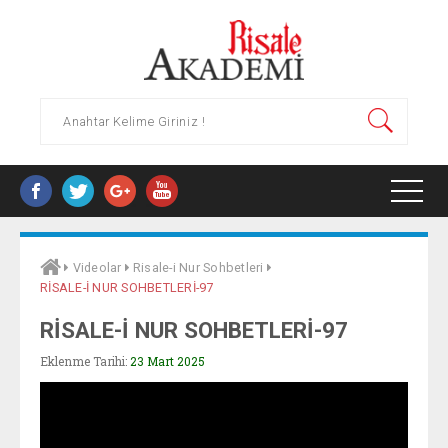
HAKKIMIZDA
Videolar
Risale-i Nur Sohbetleri
RİSALE-İ NUR SOHBETLERİ-97
YAYINLAR
RİSALE-İ NUR SOHBETLERİ-97
Eklenme Tarihi:
23 Mart 2025
ARAŞTIRMA MERKEZLERI
SÜREKLI EĞITIM MERKEZI (RASEM)