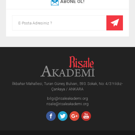
ABONE OL!
İlkbahar Mahallesi, Turan Güneş Bulvarı, 593. Sokak, No: 4/3 Yıldız-
Çankaya / ANKARA
bilgi@risaleakademi.org
risale@risaleakademi.org