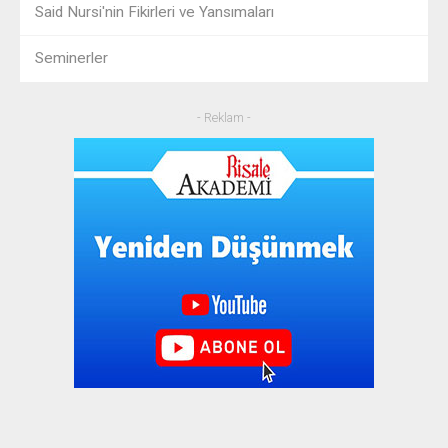
Said Nursi'nin Fikirleri ve Yansımaları
Seminerler
- Reklam -