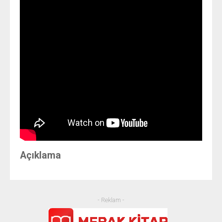
GÜNCEL
ETKINLIKLER
HUTBE-I ŞAMIYE MÜZAKERELERI
MÜNAZARAT OKULU
Açıklama
- Reklam -