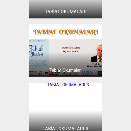
GÜNCEL
TABİAT OKUMALARI
ETKINLIKLER
HUTBE-I ŞAMIYE MÜZAKERELERI
MÜNAZARAT OKULU
Tabiat Okumaları
TABİAT OKUMALARI-3