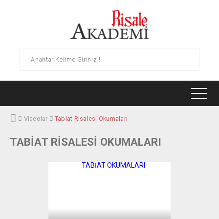
Videolar
Tabiat Risalesi Okumaları
HAKKIMIZDA
TABIAT RISALESI OKUMALARI
YAYINLAR
ARAŞTIRMA MERKEZLERI
SÜREKLI EĞITIM MERKEZI (RASEM)