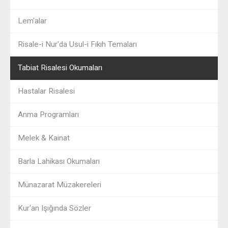
Lem'alar
Risale-i Nur'da Usul-i Fıkıh Temaları
Tabiat Risalesi Okumaları
Hastalar Risalesi
Anma Programları
Melek & Kainat
Barla Lahikası Okumaları
Münazarat Müzakereleri
Kur'an Işığında Sözler